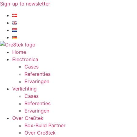
Ga
Sign-up to newsletter​
naar
de
inhoud
Home
Electronica
Cases
Referenties
Ervaringen
Verlichting
Cases
Referenties
Ervaringen
Over Cre8tek
Box-Build Partner
Over Cre8tek