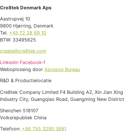
Cre8tek Denmark Aps
Aastrupvej 10
9800 Hjørring, Denmark
Tel.
+45 72 28 69 10
BTW: 33495625
create@cre8tek.com
Linkedin
Facebook-f
Weboplossing door
Apropos Bureau
R&D & Productielocatie
Cre8tek Company Limited F4 Building A2, Xin Jian Xing
Industry City, Guangqiao Road, Guangming New District
Shenzhen 518107
Volksrepubliek China
Telefoon:
+86 755 3290 3991