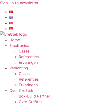
Ga
Sign-up to newsletter​
naar
de
inhoud
Home
Electronica
Cases
Referenties
Ervaringen
Verlichting
Cases
Referenties
Ervaringen
Over Cre8tek
Box-Build Partner
Over Cre8tek