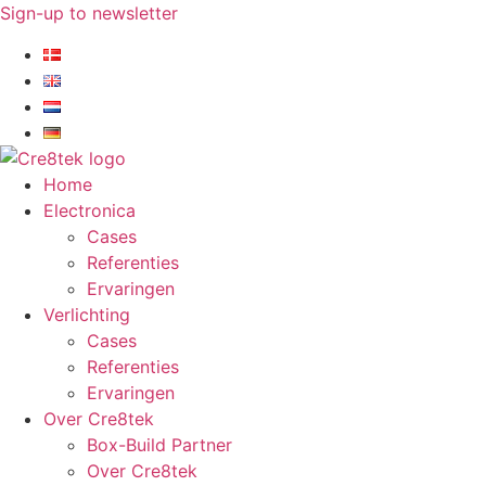
Ga
Sign-up to newsletter​
naar
de
inhoud
Home
Electronica
Cases
Referenties
Ervaringen
Verlichting
Cases
Referenties
Ervaringen
Over Cre8tek
Box-Build Partner
Over Cre8tek