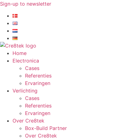
Ga
Sign-up to newsletter​
naar
de
inhoud
Home
Electronica
Cases
Referenties
Ervaringen
Verlichting
Cases
Referenties
Ervaringen
Over Cre8tek
Box-Build Partner
Over Cre8tek