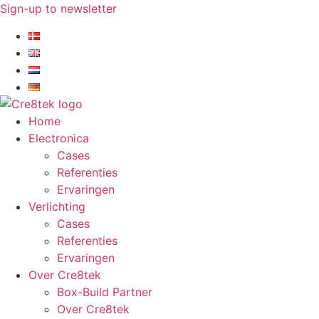
Ga
Sign-up to newsletter​
naar
de
inhoud
Home
Electronica
Cases
Referenties
Ervaringen
Verlichting
Cases
Referenties
Ervaringen
Over Cre8tek
Box-Build Partner
Over Cre8tek