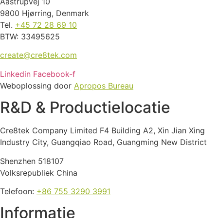
Aastrupvej 10
9800 Hjørring, Denmark
Tel.
+45 72 28 69 10
BTW: 33495625
create@cre8tek.com
Linkedin
Facebook-f
Weboplossing door
Apropos Bureau
R&D & Productielocatie
Cre8tek Company Limited F4 Building A2, Xin Jian Xing
Industry City, Guangqiao Road, Guangming New District
Shenzhen 518107
Volksrepubliek China
Telefoon:
+86 755 3290 3991
Informatie