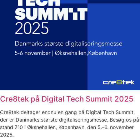
Cre8tek på Digital Tech Summit 2025
Cre8tek deltager endnu en gang på Digital Tech Summit,
der er Danmarks største digitaliseringsmesse. Besøg os på
stand 710 i Øksnehallen, København, den 5.–6. november
2025.