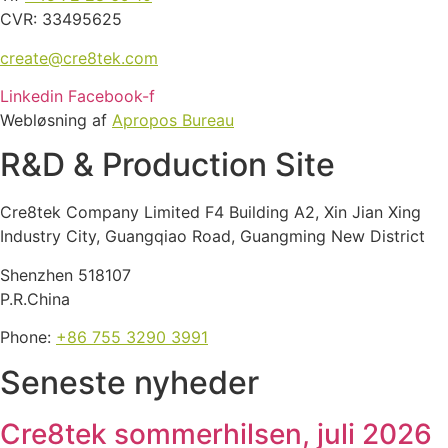
CVR: 33495625
create@cre8tek.com
Linkedin
Facebook-f
Webløsning af
Apropos Bureau
R&D & Production Site
Cre8tek Company Limited F4 Building A2, Xin Jian Xing
Industry City, Guangqiao Road, Guangming New District
Shenzhen 518107
P.R.China
Phone:
+86 755 3290 3991
Seneste nyheder
Cre8tek sommerhilsen, juli 2026