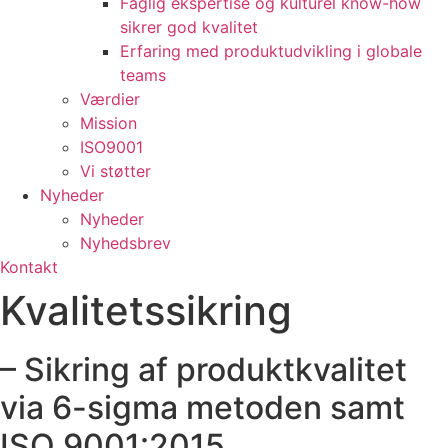
Faglig ekspertise og kulturel know-how
sikrer god kvalitet
Erfaring med produktudvikling i globale
teams
Værdier
Mission
ISO9001
Vi støtter
Nyheder
Nyheder
Nyhedsbrev
Kontakt
Kvalitetssikring
– Sikring af produktkvalitet
via 6-sigma metoden samt
ISO 9001:2015