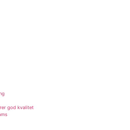
ing
rer god kvalitet
eams