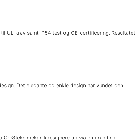
l UL-krav samt IP54 test og CE-certificering. Resultatet
design. Det elegante og enkle design har vundet den
fra Cre8teks mekanikdesignere og via en grunding