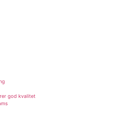
ing
rer god kvalitet
eams