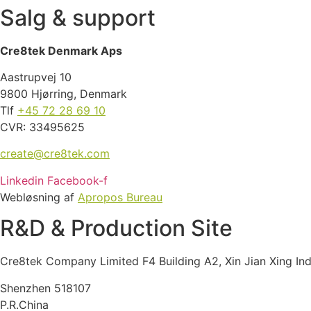
Salg & support
Cre8tek Denmark Aps
Aastrupvej 10
9800 Hjørring, Denmark
Tlf
+45 72 28 69 10
CVR: 33495625
create@cre8tek.com
Linkedin
Facebook-f
Webløsning af
Apropos Bureau
R&D & Production Site
Cre8tek Company Limited F4 Building A2, Xin Jian Xing In
Shenzhen 518107
P.R.China