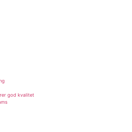
ing
rer god kvalitet
eams