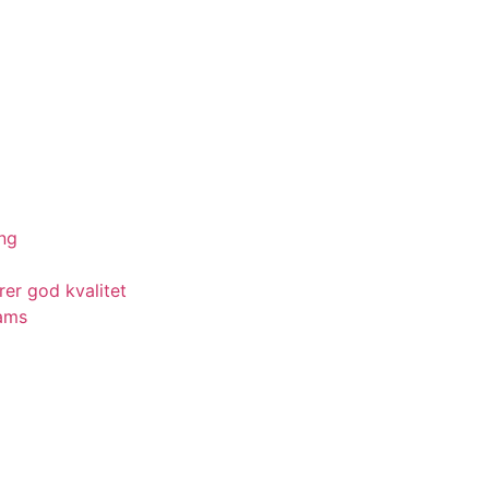
ing
rer god kvalitet
eams