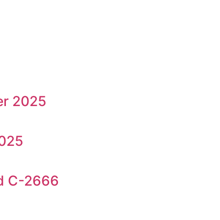
er 2025
2025
nd C-2666