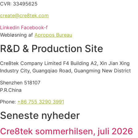
CVR: 33495625
create@cre8tek.com
Linkedin
Facebook-f
Webløsning af
Apropos Bureau
R&D & Production Site
Cre8tek Company Limited F4 Building A2, Xin Jian Xing
Industry City, Guangqiao Road, Guangming New District
Shenzhen 518107
P.R.China
Phone:
+86 755 3290 3991
Seneste nyheder
Cre8tek sommerhilsen, juli 2026