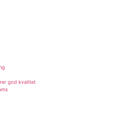
ing
rer god kvalitet
eams