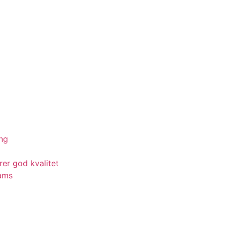
ing
rer god kvalitet
eams