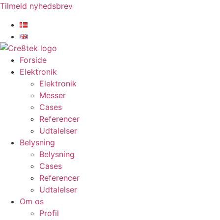
Videre
Tilmeld nyhedsbrev
til
indhold
Forside
Elektronik
Elektronik
Messer
Cases
Referencer
Udtalelser
Belysning
Belysning
Cases
Referencer
Udtalelser
Om os
Profil