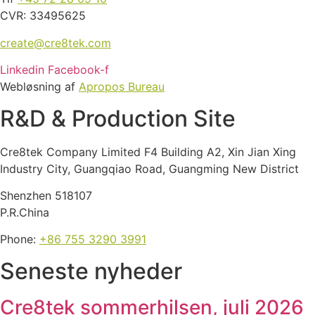
CVR: 33495625
create@cre8tek.com
Linkedin
Facebook-f
Webløsning af
Apropos Bureau
R&D & Production Site
Cre8tek Company Limited F4 Building A2, Xin Jian Xing
Industry City, Guangqiao Road, Guangming New District
Shenzhen 518107
P.R.China
Phone:
+86 755 3290 3991
Seneste nyheder
Cre8tek sommerhilsen, juli 2026