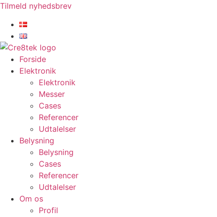
Videre
Tilmeld nyhedsbrev
til
indhold
Forside
Elektronik
Elektronik
Messer
Cases
Referencer
Udtalelser
Belysning
Belysning
Cases
Referencer
Udtalelser
Om os
Profil