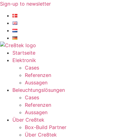
Zum
Sign-up to newsletter​
Inhalt
springen
Startseite
Elektronik
Cases
Referenzen
Aussagen
Beleuchtungslösungen
Cases
Referenzen
Aussagen
Über Cre8tek
Box-Build Partner
Über Cre8tek