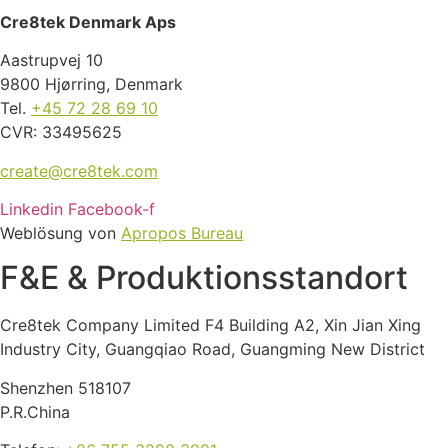
Cre8tek Denmark Aps
Aastrupvej 10
9800 Hjørring, Denmark
Tel.
+45 72 28 69 10
CVR: 33495625
create@cre8tek.com
Linkedin
Facebook-f
Weblösung
von
Apropos Bureau
F&E & Produktions­standort
Cre8tek Company Limited F4 Building A2, Xin Jian Xing
Industry City, Guangqiao Road, Guangming New District
Shenzhen 518107
P.R.China