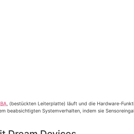
CBA
, (bestückten Leiterplatte) läuft und die Hardware-Funkti
 beabsichtigten Systemverhalten, indem sie Sensoreingab
it Dream Devices