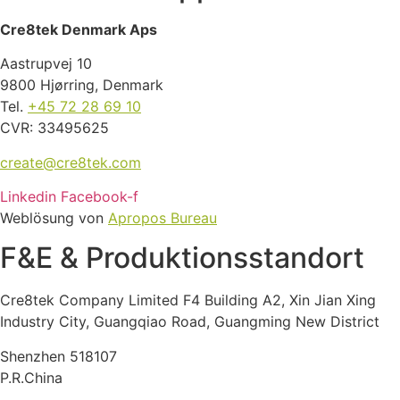
Cre8tek Denmark Aps
Aastrupvej 10
9800 Hjørring, Denmark
Tel.
+45 72 28 69 10
CVR: 33495625
create@cre8tek.com
Linkedin
Facebook-f
Weblösung
von
Apropos Bureau
F&E & Produktions­standort
Cre8tek Company Limited F4 Building A2, Xin Jian Xing
Industry City, Guangqiao Road, Guangming New District
Shenzhen 518107
P.R.China