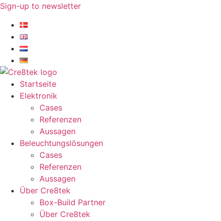
Zum
Sign-up to newsletter​
Inhalt
springen
Startseite
Elektronik
Cases
Referenzen
Aussagen
Beleuchtungslösungen
Cases
Referenzen
Aussagen
Über Cre8tek
Box-Build Partner
Über Cre8tek