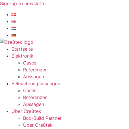
Zum
Sign-up to newsletter​
Inhalt
springen
Startseite
Elektronik
Cases
Referenzen
Aussagen
Beleuchtungslösungen
Cases
Referenzen
Aussagen
Über Cre8tek
Box-Build Partner
Über Cre8tek