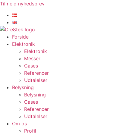
Videre
Tilmeld nyhedsbrev
til
indhold
Forside
Elektronik
Elektronik
Messer
Cases
Referencer
Udtalelser
Belysning
Belysning
Cases
Referencer
Udtalelser
Om os
Profil