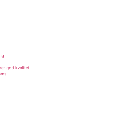
ing
rer god kvalitet
eams