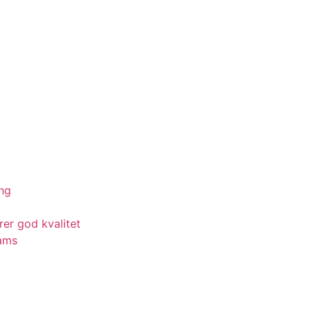
ing
rer god kvalitet
eams