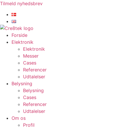
Videre
Tilmeld nyhedsbrev
til
indhold
Forside
Elektronik
Elektronik
Messer
Cases
Referencer
Udtalelser
Belysning
Belysning
Cases
Referencer
Udtalelser
Om os
Profil