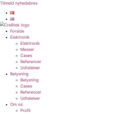
Videre
Tilmeld nyhedsbrev
til
indhold
Forside
Elektronik
Elektronik
Messer
Cases
Referencer
Udtalelser
Belysning
Belysning
Cases
Referencer
Udtalelser
Om os
Profil