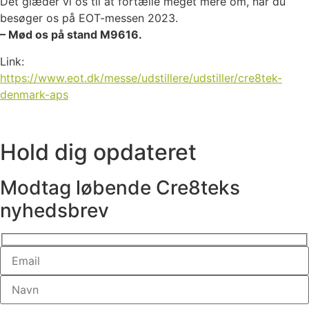
Det glæder vi os til at fortælle meget mere om, når du
besøger os på EOT-messen 2023.
– Mød os på stand M9616.
Link:
https://www.eot.dk/messe/udstillere/udstiller/cre8tek-
denmark-aps
Hold dig opdateret
Modtag løbende Cre8teks
nyhedsbrev