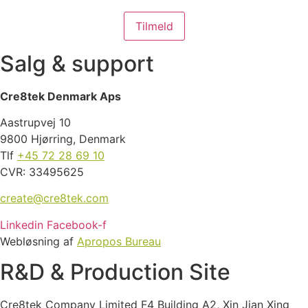
Salg & support
Cre8tek Denmark Aps
Aastrupvej 10
9800 Hjørring, Denmark
Tlf
+45 72 28 69 10
CVR: 33495625
create@cre8tek.com
Linkedin
Facebook-f
Webløsning af
Apropos Bureau
R&D & Production Site
Cre8tek Company Limited F4 Building A2, Xin Jian Xing