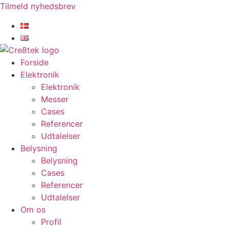
Videre
Tilmeld nyhedsbrev
til
indhold
Forside
Elektronik
Elektronik
Messer
Cases
Referencer
Udtalelser
Belysning
Belysning
Cases
Referencer
Udtalelser
Om os
Profil