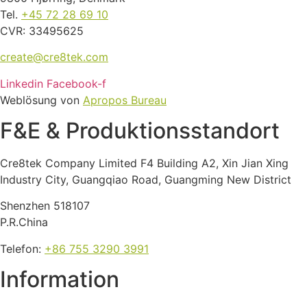
Tel.
+45 72 28 69 10
CVR: 33495625
create@cre8tek.com
Linkedin
Facebook-f
Weblösung
von
Apropos Bureau
F&E & Produktions­standort
Cre8tek Company Limited F4 Building A2, Xin Jian Xing
Industry City, Guangqiao Road, Guangming New District
Shenzhen 518107
P.R.China
Telefon
:
+86 755 3290 3991
Information