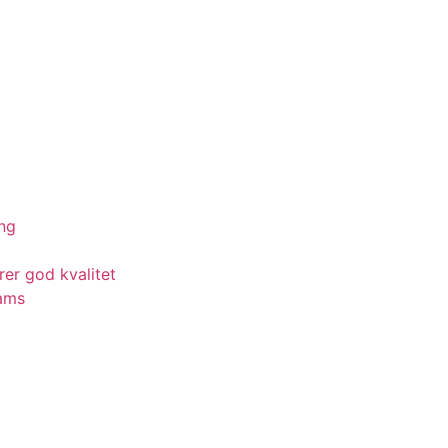
ing
rer god kvalitet
eams