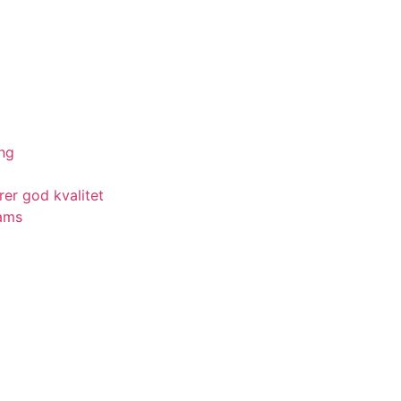
ing
rer god kvalitet
eams