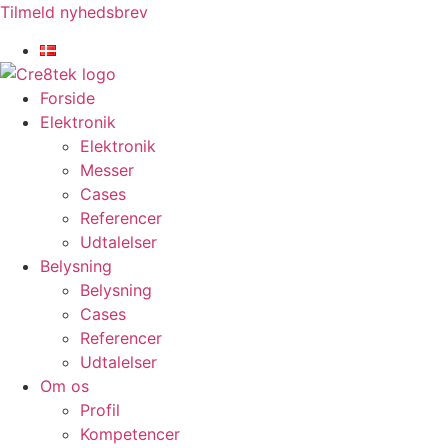
Videre
Tilmeld nyhedsbrev
til
indhold
Forside
Elektronik
Elektronik
Messer
Cases
Referencer
Udtalelser
Belysning
Belysning
Cases
Referencer
Udtalelser
Om os
Profil
Kompetencer